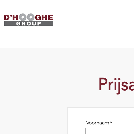
Prij
Voornaam