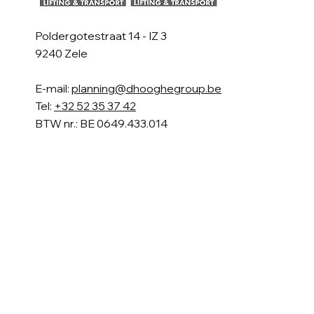
Poldergotestraat 14 - IZ 3
9240 Zele
E-mail:
planning@dhooghegroup.be
Tel:
+32 52 35 37 42
BTW nr.: BE 0649.433.014