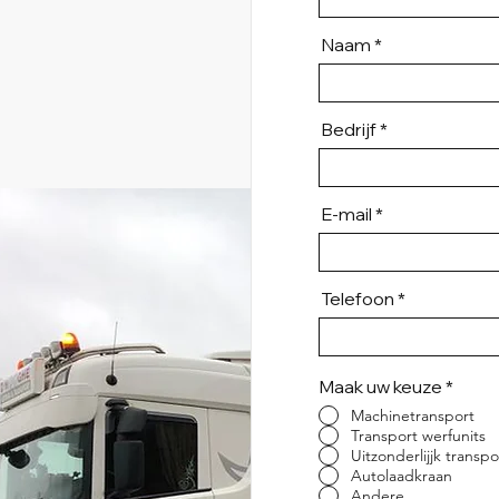
Naam
Bedrijf
E-mail
Telefoon
Maak uw keuze
*
Machinetransport
Transport werfunits
Uitzonderlijjk transpo
Autolaadkraan
Andere ...