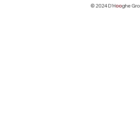
© 2024
D'H
oo
ghe Gr