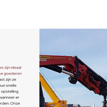
 zijn ideaal
rse goederen
st zijn ze
hun snelle
 opstelling
 wanneer er
worden. Onze