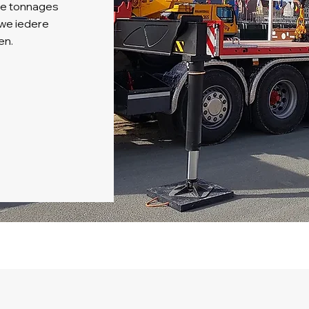
de tonnages
 we iedere
en.