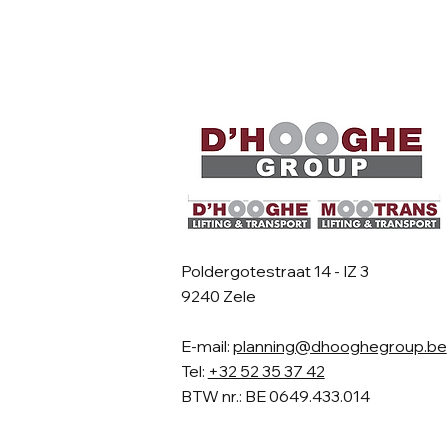
Poldergotestraat 14 - IZ 3
9240 Zele
E-mail:
planning@dhooghegroup.be
Tel:
+32 52 35 37 42
BTW nr.: BE 0649.433.014